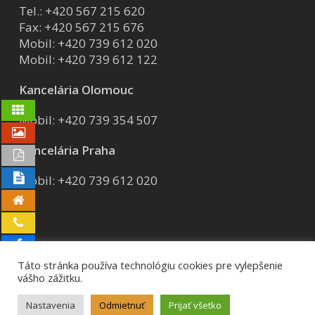
Tel.:
+420 567 215 620
Fax: +420 567 215 676
Mobil:
+420 739 612 020
Mobil:
+420 739 612 122
Kancelária Olomouc
Mobil:
+420 739 354 507
Kancelária Praha
Mobil:
+420 739 612 020
Táto stránka používa technológiu cookies pre vylepšenie
vášho zážitku.
© 2026 AVG group a.s..
GDPR
Certifikáty
Nastavenia
Odmietnuť
Prijať všetko
facebook
pinterest
instagram