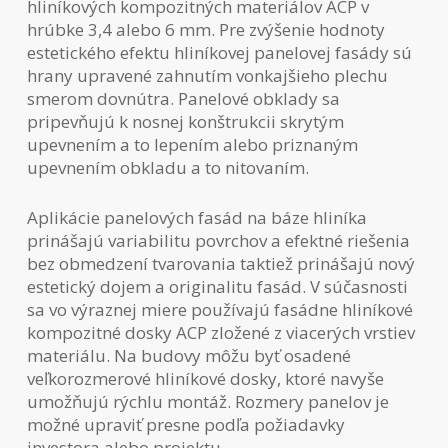
hliníkových kompozitných materiálov ACP v
hrúbke 3,4 alebo 6 mm. Pre zvýšenie hodnoty
estetického efektu hliníkovej panelovej fasády sú
hrany upravené zahnutím vonkajšieho plechu
smerom dovnútra. Panelové obklady sa
pripevňujú k nosnej konštrukcii skrytým
upevnením a to lepením alebo priznaným
upevnením obkladu a to nitovaním.
Aplikácie panelových fasád na báze hliníka
prinášajú variabilitu povrchov a efektné riešenia
bez obmedzení tvarovania taktiež prinášajú nový
estetický dojem a originalitu fasád. V súčasnosti
sa vo výraznej miere používajú fasádne hliníkové
kompozitné dosky ACP zložené z viacerých vrstiev
materiálu. Na budovy môžu byť osadené
veľkorozmerové hliníkové dosky, ktoré navyše
umožňujú rýchlu montáž. Rozmery panelov je
možné upraviť presne podľa požiadavky
investora alebo projektu.