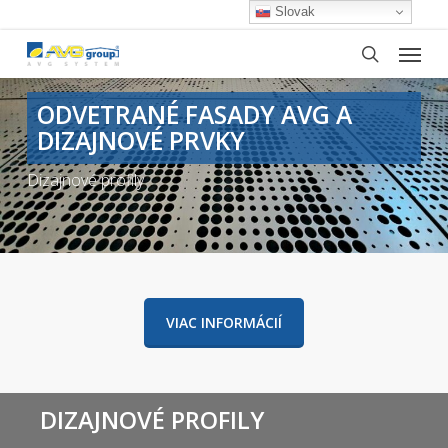
Skip
Slovak
to
Menu
main
search
content
ODVETRANÉ FASADY AVG A
DIZAJNOVÉ PRVKY
Dizajnové profily
VIAC INFORMÁCIÍ
DIZAJNOVÉ PROFILY