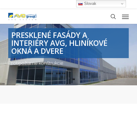
Skip
Slovak
to
Menu
main
search
content
PRESKLENÉ FASÁDY A
INTERIÉRY AVG, HLINÍKOVÉ
OKNÁ A DVERE
Protipožiarne konštrukcie