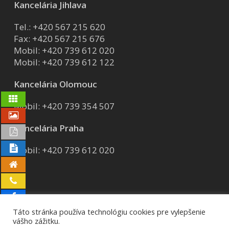
Kancelária Jihlava
Tel.:
+420 567 215 620
Fax: +420 567 215 676
Mobil:
+420 739 612 020
Mobil:
+420 739 612 122
Kancelária Olomouc
Mobil:
+420 739 354 507
Kancelária Praha
Mobil:
+420 739 612 020
Táto stránka používa technológiu cookies pre vylepšenie
vášho zážitku.
© 2026 AVG group a.s..
GDPR
Certifikáty