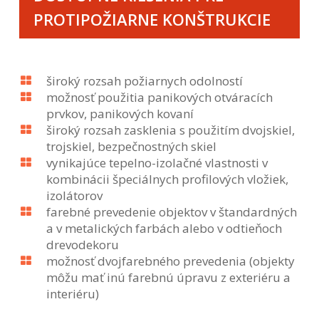
PROTIPOŽIARNE KONŠTRUKCIE
široký rozsah požiarnych odolností
možnosť použitia panikových otváracích
prvkov, panikových kovaní
široký rozsah zasklenia s použitím dvojskiel,
trojskiel, bezpečnostných skiel
vynikajúce tepelno-izolačné vlastnosti v
kombinácii špeciálnych profilových vložiek,
izolátorov
farebné prevedenie objektov v štandardných
a v metalických farbách alebo v odtieňoch
drevodekoru
možnosť dvojfarebného prevedenia (objekty
môžu mať inú farebnú úpravu z exteriéru a
interiéru)