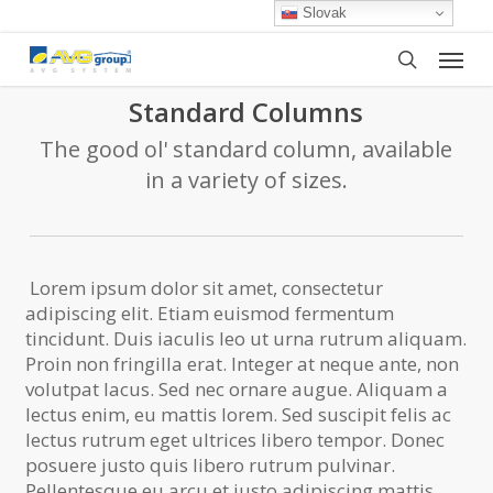
Skip
Slovak
to
Menu
main
search
content
Standard Columns
The good ol' standard column, available
in a variety of sizes.
Lorem ipsum dolor sit amet, consectetur
adipiscing elit. Etiam euismod fermentum
tincidunt. Duis iaculis leo ut urna rutrum aliquam.
Proin non fringilla erat. Integer at neque ante, non
volutpat lacus. Sed nec ornare augue. Aliquam a
lectus enim, eu mattis lorem. Sed suscipit felis ac
lectus rutrum eget ultrices libero tempor. Donec
posuere justo quis libero rutrum pulvinar.
Pellentesque eu arcu et justo adipiscing mattis.