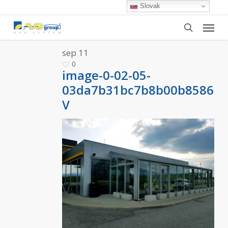
Skip
Slovak
to
Menu
main
search
content
sep
11
0
image-0-02-05-
03da7b31bc7b8b00b85863a
V