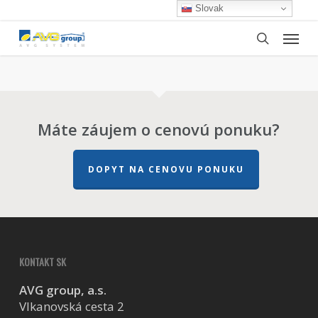
Skip
Slovak
to
Menu
main
search
content
Máte záujem o cenovú ponuku?
DOPYT NA CENOVU PONUKU
KONTAKT SK
AVG group, a.s.
Vlkanovská cesta 2