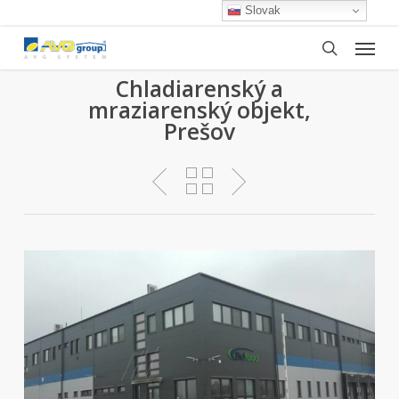
Skip
Slovak
to
Menu
main
search
content
Chladiarenský a
mraziarenský objekt,
Prešov