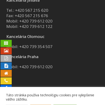
Kancelária Jihlava
Tel.:
+420 567 215 620
Fax: +420 567 215 676
Mobil:
+420 739 612 020
Mobil:
+420 739 612 122
Kancelária Olomouc
Mobil:
+420 739 354 507
Kancelária Praha
Mobil:
+420 739 612 020
Táto stránka používa technológiu cookies pre vylepšenie
vášho zážitku.
© 2026 AVG group a.s..
GDPR
Certifikáty