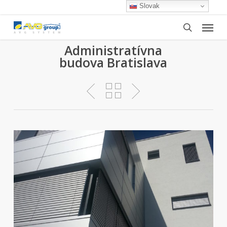
Skip
Slovak
to
Menu
main
search
content
Administratívna
budova Bratislava