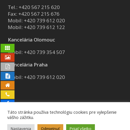
Tel.:
+420 567 215 620
Fax: +420 567 215 676
Mobil:
+420 739 612 020
Mobil:
+420 739 612 122
Kancelária Olomouc
Mobil:
+420 739 354 507
Kancelária Praha
Mobil:
+420 739 612 020
Táto stránka používa technológiu cookies pre vylepšenie
vášho zážitku.
© 2026 AVG group a.s..
GDPR
Certifikáty
Nastavenia
Odmietnuť
Prijať všetko