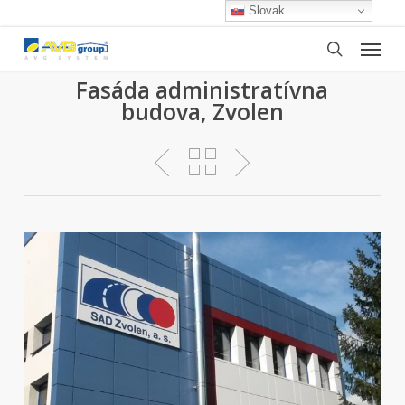
Skip
Slovak
to
Menu
main
search
content
Fasáda administratívna
budova, Zvolen