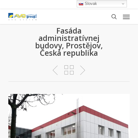
Skip
Slovak
to
Menu
main
search
content
Fasáda
administratívnej
budovy, Prostějov,
Česká republika