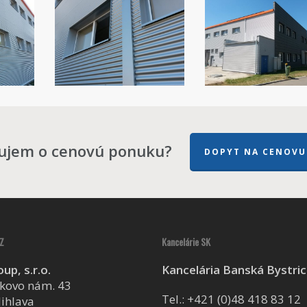
ujem o cenovú ponuku?
DOPYT NA CENOVU
Z
Kancelárie SK
up, s.r.o.
Kancelária Banská Bystri
kovo nám. 43
Tel.:
+421 (0)48 418 83 12
Jihlava