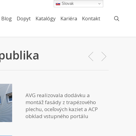
Slovak
searc
Blog
Dopyt
Katalógy
Kariéra
Kontakt
publika
AVG realizovala dodávku a
montáž fasády z trapézového
plechu, oceľových kaziet a ACP
obklad vstupného portálu