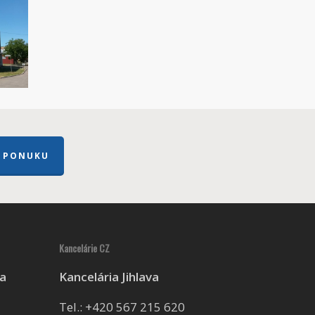
 PONUKU
Kancelárie CZ
ca
Kancelária Jihlava
Tel.:
+420 567 215 620