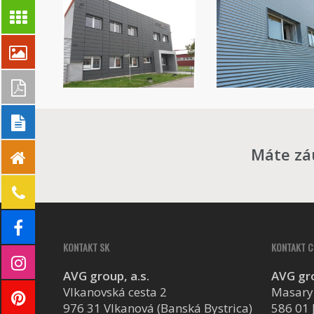
Máte zá
KONTAKT SK
KONTAKT C
AVG group, a.s.
AVG gro
Vlkanovská cesta 2
Masary
976 31 Vlkanová (Banská Bystrica)
586 01 