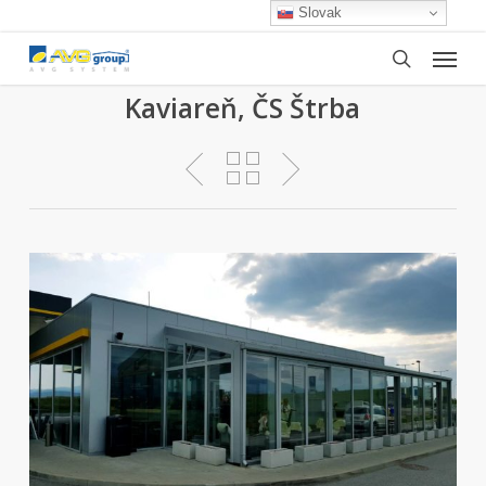
Skip
Slovak
to
Menu
main
search
content
Kaviareň, ČS Štrba