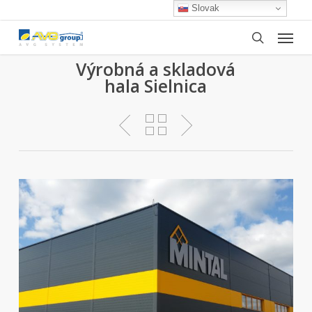
Skip
Slovak
to
Menu
main
search
content
Výrobná a skladová
hala Sielnica