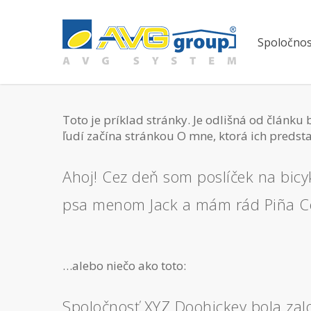
Skip
to
main
Spoločnos
content
Toto je príklad stránky. Je odlišná od článku 
ľudí začína stránkou O mne, ktorá ich preds
Ahoj! Cez deň som poslíček na bicy
psa menom Jack a mám rád Piña C
…alebo niečo ako toto:
Spoločnosť XYZ Doohickey bola zalo