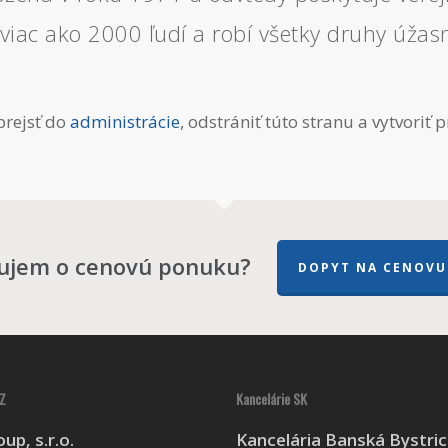
viac ako 2000 ľudí a robí všetky druhy úžas
prejsť do
administrácie
, odstrániť túto stranu a vytvoriť 
ujem o cenovú ponuku?
DOPYT NA CENOVU
Z
Kancelárie SK
up, s.r.o.
Kancelária Banská Bystri