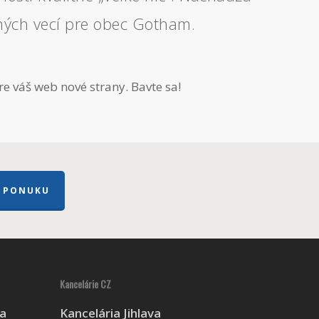
ných vecí pre obec Gotham.
pre váš web nové strany. Bavte sa!
 PONUKU
Kancelárie CZ
ca
Kancelária Jihlava