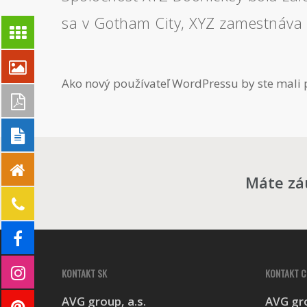
sa v Gotham City, XYZ zamestnáva 
Ako nový používateľ WordPressu by ste mali 
Máte zá
KONTAKT SK
KONTAKT C
AVG group, a.s.
AVG gro