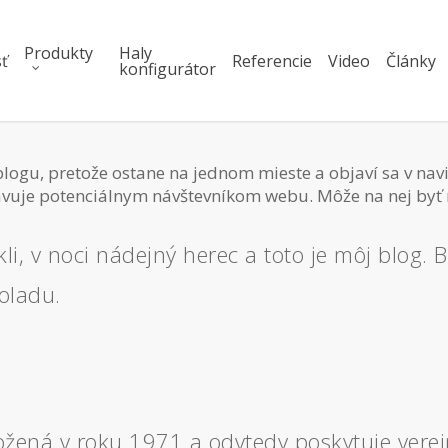
Produkty
Haly
ť
Referencie
Video
Články
konfigurátor
blogu, pretože ostane na jednom mieste a objaví sa v navi
tavuje potenciálnym návštevníkom webu. Môže na nej byť 
kli, v noci nádejný herec a toto je môj blog
oladu.
žená v roku 1971 a odvtedy poskytuje verejn