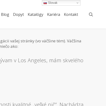
Slovak
searc
Blog
Dopyt
Katalógy
Kariéra
Kontakt
gácii vašej stránky (vo väčšine tém). Väčšina
niečo ako:
. Bývam v Los Angeles, mám skvelého
osti kvalitné „veľké nič“. Nachádza