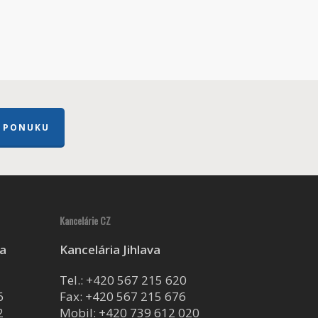
 PONUKU
Kancelárie CZ
ca
Kancelária Jihlava
Tel.:
+420 567 215 620
6
Fax: +420 567 215 676
2
Mobil:
+420 739 612 020