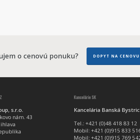
ujem o cenovú ponuku?
DOPYT NA CENOVU
Z
Kancelárie SK
up, s.r.o.
Kancelária Banská Bystri
kovo nám. 43
Tel.:
+421 (0)48 418 83 12
Jihlava
Mobil:
+421 (0)915 833 51
epublika
Mobil:
+421 (0)915 769 54