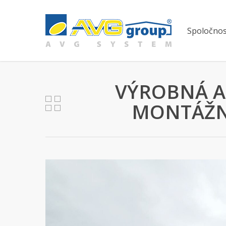
Skip
to
main
Spoločnos
content
VÝROBNÁ A
MONTÁŽN