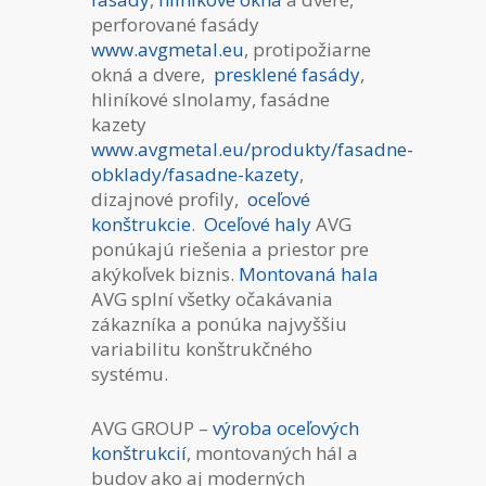
perforované fasády
www.avgmetal.eu
, protipožiarne
okná a dvere,
presklené fasády
,
hliníkové slnolamy, fasádne
kazety
www.avgmetal.eu/produkty/fasadne-
obklady/fasadne-kazety
,
dizajnové profily,
oceľové
konštrukcie
.
Oceľové haly
AVG
ponúkajú riešenia a priestor pre
akýkoľvek biznis.
Montovaná hala
AVG splní všetky očakávania
zákazníka a ponúka najvyššiu
variabilitu konštrukčného
systému.
AVG GROUP –
výroba oceľových
konštrukcií
, montovaných hál a
budov ako aj moderných