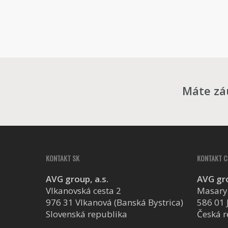
Máte zá
KONTAKT SK
KONTAKT C
AVG group, a.s.
AVG gro
Vlkanovská cesta 2
Masary
976 31 Vlkanová (Banská Bystrica)
586 01 
Slovenská republika
Česká r