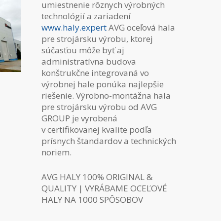
umiestnenie rôznych výrobných
technológií a zariadení
www.haly.expert
AVG oceľová hala
pre strojársku výrobu, ktorej
súčasťou môže byť aj
administratívna budova
konštrukčne integrovaná vo
výrobnej hale ponúka najlepšie
riešenie. Výrobno-montážna hala
pre strojársku výrobu od AVG
GROUP je vyrobená
v certifikovanej kvalite podľa
prísnych štandardov a technických
noriem.
AVG HALY 100% ORIGINAL &
QUALITY | VYRÁBAME OCEĽOVÉ
HALY NA 1000 SPÔSOBOV