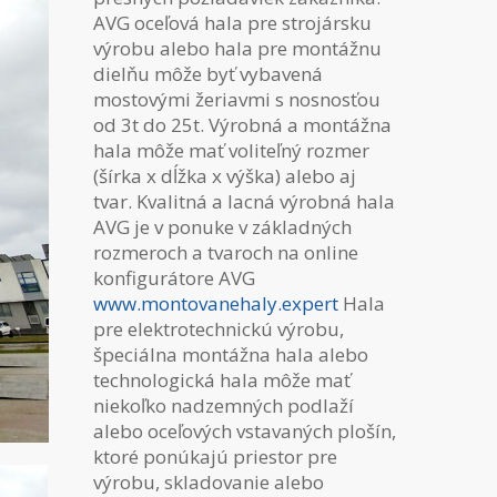
AVG oceľová hala pre strojársku
výrobu alebo hala pre montážnu
dielňu môže byť vybavená
mostovými žeriavmi s nosnosťou
od 3t do 25t. Výrobná a montážna
hala môže mať voliteľný rozmer
(šírka x dĺžka x výška) alebo aj
tvar. Kvalitná a lacná výrobná hala
AVG je v ponuke v základných
rozmeroch a tvaroch na online
konfigurátore AVG
www.montovanehaly.expert
Hala
pre elektrotechnickú výrobu,
špeciálna montážna hala alebo
technologická hala môže mať
niekoľko nadzemných podlaží
alebo oceľových vstavaných plošín,
ktoré ponúkajú priestor pre
výrobu, skladovanie alebo