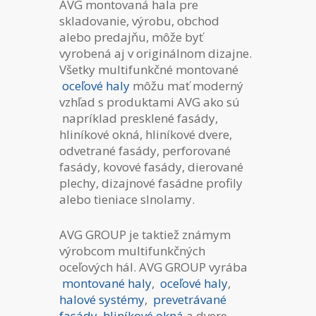
AVG montovaná hala pre
skladovanie, výrobu, obchod
alebo predajňu, môže byť
vyrobená aj v originálnom dizajne.
Všetky multifunkčné montované
oceľové haly
môžu mať moderný
vzhľad s produktami AVG ako sú
napríklad presklené fasády,
hliníkové okná, hliníkové dvere,
odvetrané fasády, perforované
fasády, kovové fasády, dierované
plechy, dizajnové fasádne profily
alebo tieniace slnolamy.
AVG GROUP je taktiež známym
výrobcom multifunkčných
oceľových hál. AVG GROUP vyrába
montované haly
,
oceľové haly
,
halové systémy
,
prevetrávané
fasády
,
hliníkové okná
a dvere,