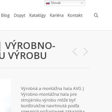
Slovak
searc
Blog
Dopyt
Katalógy
Kariéra
Kontakt
| VÝROBNO-
U VÝROBU
Výrobná a montážna hala AVG |
Výrobno-montážna hala pre
strojársku výrobu môže byť
konštrukčne navrhnutá podľa
presných požiadaviek zákazníka.