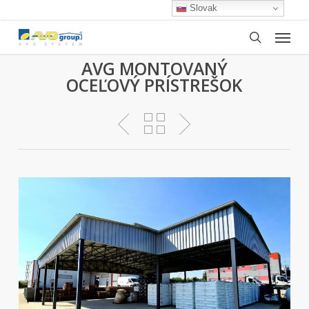
Skip
Slovak
to
Menu
main
search
content
AVG MONTOVANÝ
OCEĽOVÝ PRÍSTREŠOK