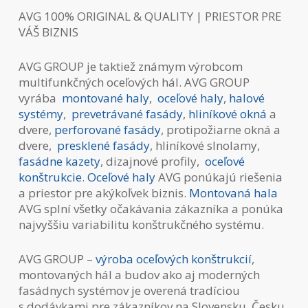
AVG 100% ORIGINAL & QUALITY | PRIESTOR PRE
VÁŠ BIZNIS
AVG GROUP je taktiež známym výrobcom
multifunkčných oceľových hál. AVG GROUP
vyrába
montované haly
,
oceľové haly
,
halové
systémy
,
prevetrávané fasády
,
hliníkové okná
a
dvere,
perforované fasády
, protipožiarne okná a
dvere,
presklené fasády
, hliníkové slnolamy,
fasádne kazety
, dizajnové profily,
oceľové
konštrukcie
.
Oceľové haly
AVG ponúkajú riešenia
a priestor pre akýkoľvek biznis.
Montovaná hala
AVG splní všetky očakávania zákazníka a ponúka
najvyššiu variabilitu konštrukčného systému.
AVG GROUP –
výroba oceľových konštrukcií
,
montovaných hál a budov ako aj moderných
fasádnych systémov je overená tradíciou
s dodávkami pre zákazníkov na Slovensku, Česku,