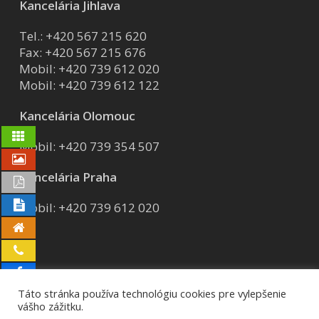
Kancelária Jihlava
Tel.:
+420 567 215 620
Fax: +420 567 215 676
Mobil:
+420 739 612 020
Mobil:
+420 739 612 122
Kancelária Olomouc
Mobil:
+420 739 354 507
Kancelária Praha
Mobil:
+420 739 612 020
Táto stránka používa technológiu cookies pre vylepšenie
vášho zážitku.
© 2026 AVG group a.s..
GDPR
Certifikáty