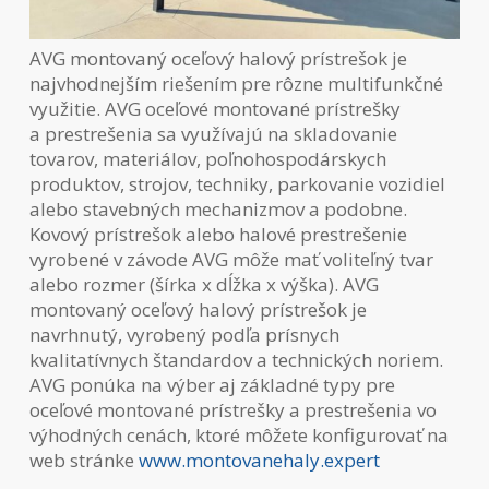
AVG montovaný oceľový halový prístrešok je
najvhodnejším riešením pre rôzne multifunkčné
využitie. AVG oceľové montované prístrešky
a prestrešenia sa využívajú na skladovanie
tovarov, materiálov, poľnohospodárskych
produktov, strojov, techniky, parkovanie vozidiel
alebo stavebných mechanizmov a podobne.
Kovový prístrešok alebo halové prestrešenie
vyrobené v závode AVG môže mať voliteľný tvar
alebo rozmer (šírka x dĺžka x výška). AVG
montovaný oceľový halový prístrešok je
navrhnutý, vyrobený podľa prísnych
kvalitatívnych štandardov a technických noriem.
AVG ponúka na výber aj základné typy pre
oceľové montované prístrešky a prestrešenia vo
výhodných cenách, ktoré môžete konfigurovať na
web stránke
www.montovanehaly.expert