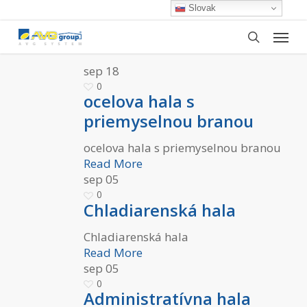
Skip
Slovak
to
Menu
main
search
content
sep
18
0
ocelova hala s
priemyselnou branou
ocelova hala s priemyselnou branou
Read More
sep
05
0
Chladiarenská hala
Chladiarenská hala
Read More
sep
05
0
Administratívna hala