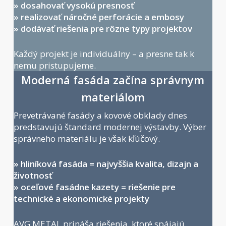
» dosahovať vysokú presnosť
» realizovať náročné perforácie a embosy
» dodávať riešenia pre rôzne typy projektov
Každý projekt je individuálny – a presne tak k
nemu pristupujeme.
Moderná fasáda začína správnym
materiálom
Prevetrávané fasády a kovové obklady dnes
predstavujú štandard modernej výstavby. Výber
správneho materiálu je však kľúčový.
» hliníková fasáda = najvyššia kvalita, dizajn a
životnosť
» oceľové fasádne kazety = riešenie pre
technické a ekonomické projekty
AVG METAL prináša riešenia, ktoré spájajú