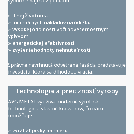
výhodné najmä z pohľadu:
» dlhej životnosti
» minimálnych nákladov na údržbu
» vysokej odolnosti voči poveternostným
vplyvom
» energetickej efektívnosti
» zvýšenia hodnoty nehnuteľnosti
Správne navrhnutá odvetraná fasáda predstavuje
investíciu, ktorá sa dlhodobo vracia.
Technológia a precíznosť výroby
AVG METAL využíva moderné výrobné
technológie a vlastné know-how, čo nám
umožňuje:
» vyrábať prvky na mieru