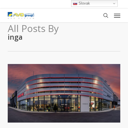
Skip
Slovak
to
Menu
main
search
content
All Posts By
inga