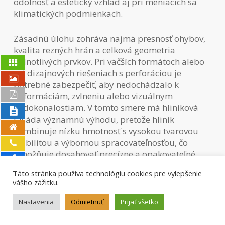
odolnosť a estetický vzhľad aj pri meniacich sa
klimatických podmienkach.
Zásadnú úlohu zohráva najmä presnosť ohybov,
kvalita rezných hrán a celková geometria
jednotlivých prvkov. Pri väčších formátoch alebo
pri dizajnových riešeniach s perforáciou je
potrebné zabezpečiť, aby nedochádzalo k
deformáciám, zvlneniu alebo vizuálnym
nedokonalostiam. V tomto smere má hliníková
fasáda významnú výhodu, pretože hliník
kombinuje nízku hmotnosť s vysokou tvarovou
stabilitou a výbornou spracovateľnosťou, čo
umožňuje dosahovať precízne a opakovateľné
výsledky.
Táto stránka používa technológiu cookies pre vylepšenie
vášho zážitku.
Pri použití oceľových materiálov, najmä pri
riešeniach ako oceľové fasádne kazety, je
Nastavenia
Odmietnuť
Prijať všetko
potrebné venovať zvýšenú pozornosť