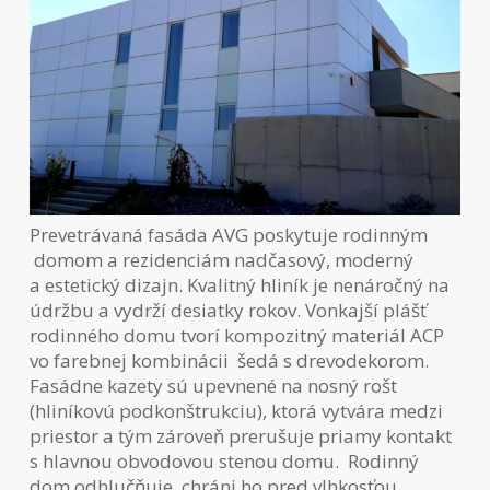
Prevetrávaná fasáda AVG poskytuje rodinným
domom a rezidenciám nadčasový, moderný
a estetický dizajn. Kvalitný hliník je nenáročný na
údržbu a vydrží desiatky rokov. Vonkajší plášť
rodinného domu tvorí kompozitný materiál ACP
vo farebnej kombinácii šedá s drevodekorom.
Fasádne kazety sú upevnené na nosný rošt
(hliníkovú podkonštrukciu), ktorá vytvára medzi
priestor a tým zároveň prerušuje priamy kontakt
s hlavnou obvodovou stenou domu. Rodinný
dom odhlučňuje, chráni ho pred vlhkosťou