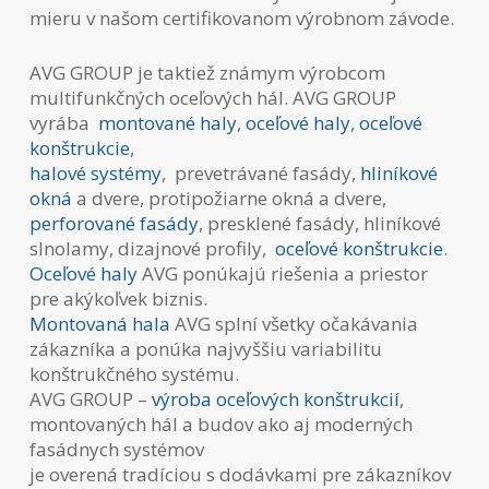
mieru v našom certifikovanom výrobnom závode.
AVG GROUP je taktiež známym výrobcom
multifunkčných oceľových hál. AVG GROUP
vyrába
montované haly
,
oceľové haly
,
oceľové
konštrukcie
,
halové systémy
, prevetrávané fasády,
hliníkové
okná
a dvere, protipožiarne okná a dvere,
perforované fasády
, presklené fasády, hliníkové
slnolamy, dizajnové profily,
oceľové konštrukcie
.
Oceľové haly
AVG ponúkajú riešenia a priestor
pre akýkoľvek biznis.
Montovaná hala
AVG splní všetky očakávania
zákazníka a ponúka najvyššiu variabilitu
konštrukčného systému.
AVG GROUP –
výroba oceľových konštrukcií
,
montovaných hál a budov ako aj moderných
fasádnych systémov
je overená tradíciou s dodávkami pre zákazníkov