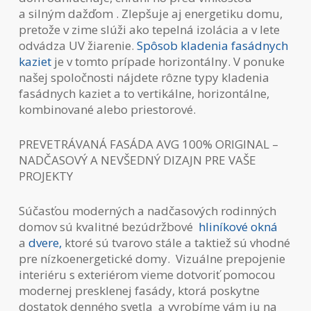
a silným dažďom . Zlepšuje aj energetiku domu,
pretože v zime slúži ako tepelná izolácia a v lete
odvádza UV žiarenie.
Spôsob kladenia fasádnych
kaziet
je v tomto prípade horizontálny. V ponuke
našej spoločnosti nájdete rôzne typy kladenia
fasádnych kaziet a to vertikálne, horizontálne,
kombinované alebo priestorové.
PREVETRÁVANÁ FASÁDA AVG 100% ORIGINAL –
NADČASOVÝ A NEVŠEDNÝ DIZAJN PRE VAŠE
PROJEKTY
Súčasťou moderných a nadčasových rodinných
domov sú kvalitné bezúdržbové
hliníkové okná
a
dvere,
ktoré sú tvarovo stále a taktiež sú vhodné
pre nízkoenergetické domy. Vizuálne prepojenie
interiéru s exteriérom vieme dotvoriť pomocou
modernej presklenej fasády, ktorá poskytne
dostatok denného svetla a vyrobíme vám ju na