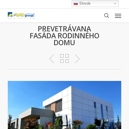
Skip
Slovak
to
Menu
main
search
content
PREVETRÁVANA
FASÁDA RODINNÉHO
DOMU