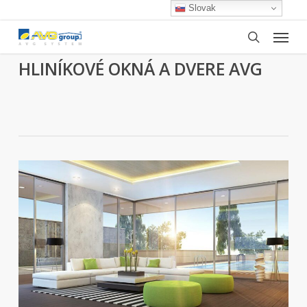
Skip
Slovak
to
Menu
main
search
content
HLINÍKOVÉ OKNÁ A DVERE AVG