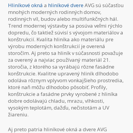
Hliníkové okná
a
hliníkové dvere
AVG sú súčasťou
mnohých moderných rodinných domov,
rodinných víl, budov alebo multifunkčných hál.
Trend modernej výstavby sa posúva veľmi rýchlo
dopredu, čo taktiež súvisí s vývojom materiálov a
konštrukcií. Kvalita hliníka ako materiálu pre
výrobu moderných konštrukcií je overená
storočím. Aj preto sa hliník v súčasnosti považuje
za overený a najviac používaný materiál 21.
storočia, z ktorého sa vyrábajú rôzne fasádne
konštrukcie. Kvalitne upravený hliník dlhodobo
odoláva rôznym vplyvom vonkajšieho prostredia,
ktoré naň môžu dlhodobo pôsobiť. Profily,
konštrukcie a fasádne prvky vyrobené z hliníka
dobre odolávajú chladu, mrazu, vlhkosti,
vysokým teplotám, dažďu, nečistotám a UV
žiareniu.
Aj preto patria hliníkové okná a dvere AVG